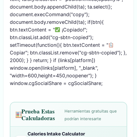
document.body.appendChild(ta); ta.select();
document.execCommand("copy");
document.body.removeChild(ta); if(btn){
btn.textContent = "
¡Copiado!";
btn.classList.add("cg-sbtn-copied");
setTimeout(function(){ btn.textContent = "
Copiar"; btn.classList.remove("cg-sbtn-copied"); },
2000); } } return; } if (links[platform])
window.open(links[platform], "_blank",
"width=600,height=450,noopener"); }
window.cgSocialShare = cgSocialShare;
Prueba Estas
Herramientas gratuitas que
Calculadoras
podrían interesarte
Calories Intake Calculator