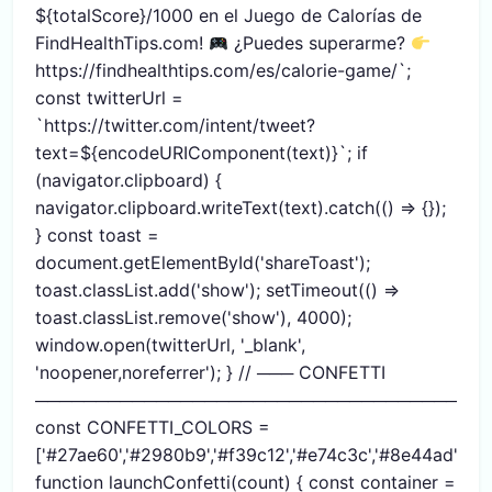
${totalScore}/1000 en el Juego de Calorías de
FindHealthTips.com!
¿Puedes superarme?
https://findhealthtips.com/es/calorie-game/`;
const twitterUrl =
`https://twitter.com/intent/tweet?
text=${encodeURIComponent(text)}`; if
(navigator.clipboard) {
navigator.clipboard.writeText(text).catch(() => {});
} const toast =
document.getElementById('shareToast');
toast.classList.add('show'); setTimeout(() =>
toast.classList.remove('show'), 4000);
window.open(twitterUrl, '_blank',
'noopener,noreferrer'); } // ─── CONFETTI
─────────────────────────────────────
const CONFETTI_COLORS =
['#27ae60','#2980b9','#f39c12','#e74c3c','#8e44ad','#1a
function launchConfetti(count) { const container =