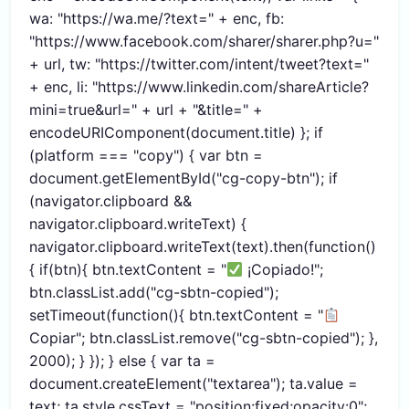
wa: "https://wa.me/?text=" + enc, fb:
"https://www.facebook.com/sharer/sharer.php?u="
+ url, tw: "https://twitter.com/intent/tweet?text="
+ enc, li: "https://www.linkedin.com/shareArticle?
mini=true&url=" + url + "&title=" +
encodeURIComponent(document.title) }; if
(platform === "copy") { var btn =
document.getElementById("cg-copy-btn"); if
(navigator.clipboard &&
navigator.clipboard.writeText) {
navigator.clipboard.writeText(text).then(function()
{ if(btn){ btn.textContent = "
¡Copiado!";
btn.classList.add("cg-sbtn-copied");
setTimeout(function(){ btn.textContent = "
Copiar"; btn.classList.remove("cg-sbtn-copied"); },
2000); } }); } else { var ta =
document.createElement("textarea"); ta.value =
text; ta.style.cssText = "position:fixed;opacity:0";