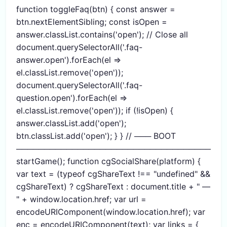
function toggleFaq(btn) { const answer =
btn.nextElementSibling; const isOpen =
answer.classList.contains('open'); // Close all
document.querySelectorAll('.faq-
answer.open').forEach(el =>
el.classList.remove('open'));
document.querySelectorAll('.faq-
question.open').forEach(el =>
el.classList.remove('open')); if (!isOpen) {
answer.classList.add('open');
btn.classList.add('open'); } } // ─── BOOT
─────────────────────────────────────
startGame(); function cgSocialShare(platform) {
var text = (typeof cgShareText !== "undefined" &&
cgShareText) ? cgShareText : document.title + " —
" + window.location.href; var url =
encodeURIComponent(window.location.href); var
enc = encodeURIComponent(text); var links = {