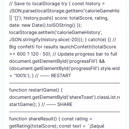
// Save to localStorage try { const history =
JSON.parse(localStorage.getItem('calorieGameHistory'
|| '[]'); history.push({ score: totalScore, rating,
date: new Date().toISOString() });
localStorage.setItem('calorieGameHistory',
JSON.stringify(history.slice(-20))); } catch(e) {} //
Big confetti for results launchConfetti(totalScore
>= 600 ? 120 : 50); // Update progress bar to full
document.getElementById('progressFill') &&
(document.getElementById('progressFill').style.width
= '100%'); } // ─── RESTART
─────────────────────────────────────
function restartGame() {
document.getElementById('shareToast').classList.remo
startGame(); } // ─── SHARE
─────────────────────────────────────
function shareResult() { const rating =
getRating(totalScore); const text = `¡Saqué