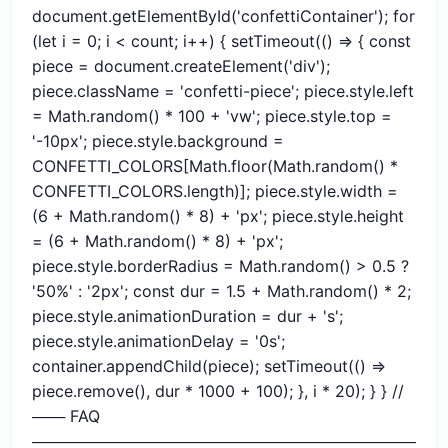
document.getElementById('confettiContainer'); for
(let i = 0; i < count; i++) { setTimeout(() => { const
piece = document.createElement('div');
piece.className = 'confetti-piece'; piece.style.left
= Math.random() * 100 + 'vw'; piece.style.top =
'-10px'; piece.style.background =
CONFETTI_COLORS[Math.floor(Math.random() *
CONFETTI_COLORS.length)]; piece.style.width =
(6 + Math.random() * 8) + 'px'; piece.style.height
= (6 + Math.random() * 8) + 'px';
piece.style.borderRadius = Math.random() > 0.5 ?
'50%' : '2px'; const dur = 1.5 + Math.random() * 2;
piece.style.animationDuration = dur + 's';
piece.style.animationDelay = '0s';
container.appendChild(piece); setTimeout(() =>
piece.remove(), dur * 1000 + 100); }, i * 20); } } //
─── FAQ
─────────────────────────────────────