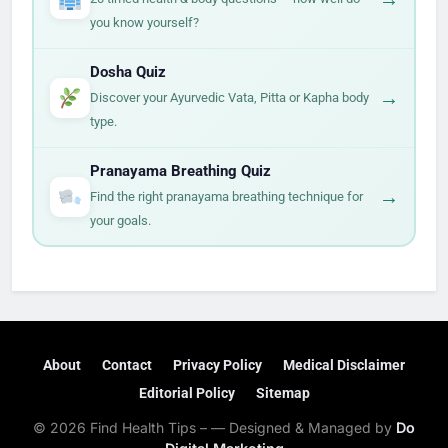
you know yourself?
Dosha Quiz
→
Discover your Ayurvedic Vata, Pitta or Kapha body
type.
Pranayama Breathing Quiz
→
Find the right pranayama breathing technique for
your goals.
About
Contact
Privacy Policy
Medical Disclaimer
Editorial Policy
Sitemap
© 2026 Find Health Tips – — Designed & Managed by
Do