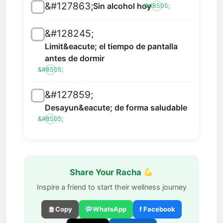
&#127863;
Sin alcohol hoy
&#8505;
&#128245;
Limit&eacute; el tiempo de pantalla
antes de dormir
&#8505;
&#127859;
Desayun&eacute; de forma saludable
&#8505;
Share Your Racha
Inspire a friend to start their wellness journey
Copy
WhatsApp
f Facebook