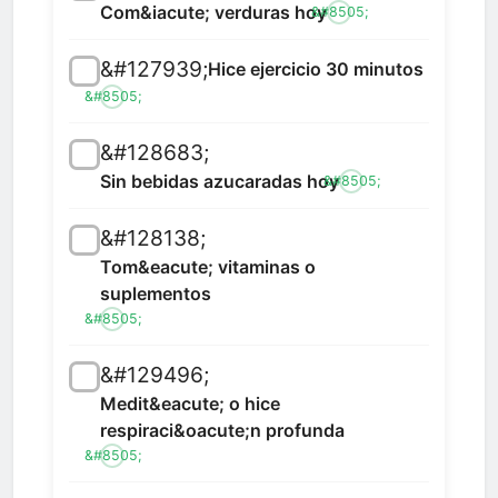
Com&iacute; verduras hoy
&#8505;
&#127939;
Hice ejercicio 30 minutos
&#8505;
&#128683;
Sin bebidas azucaradas hoy
&#8505;
&#128138;
Tom&eacute; vitaminas o
suplementos
&#8505;
&#129496;
Medit&eacute; o hice
respiraci&oacute;n profunda
&#8505;