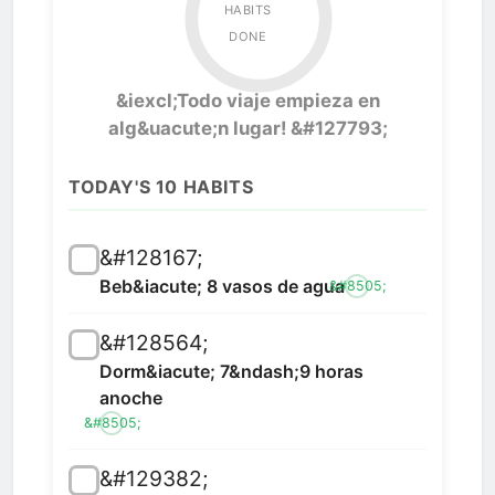
HABITS
DONE
&iexcl;Todo viaje empieza en
alg&uacute;n lugar! &#127793;
TODAY'S 10 HABITS
&#128167;
Beb&iacute; 8 vasos de agua
&#8505;
&#128564;
Dorm&iacute; 7&ndash;9 horas
anoche
&#8505;
&#129382;