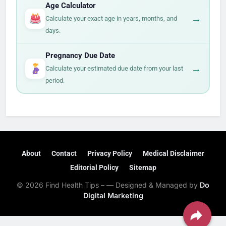
Age Calculator
muchísima hambre, así que lleva algo más
→
Calculate your exact age in years, months, and
sustancioso también.
days.
Pregnancy Due Date
→
Calculate your estimated due date from your last
period.
About
Contact
Privacy Policy
Medical Disclaimer
Editorial Policy
Sitemap
© 2026 Find Health Tips – — Designed & Managed by
Do
Digital Marketing