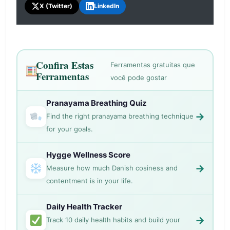
que ler um folheto. O engajamento regular
X (Twitter)
LinkedIn
voz alta. Basta creditar o
com trivia de saúde pode ajudá-lo a tomar
FindHealthTips.com se você usar nossas
decisões mais informadas sobre dieta,
perguntas publicamente!
exercícios, sono e quando buscar
orientação médica. Pense nisso como um
Confira Estas
Ferramentas gratuitas que
treino na academia para sua consciência
Ferramentas
você pode gostar
sobre saúde!
Pranayama Breathing Quiz
→
Find the right pranayama breathing technique
for your goals.
Hygge Wellness Score
→
Measure how much Danish cosiness and
contentment is in your life.
Daily Health Tracker
→
Track 10 daily health habits and build your