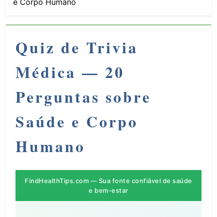
e Corpo Humano
Quiz de Trivia
Médica — 20
Perguntas sobre
Saúde e Corpo
Humano
FindHealthTips.com — Sua fonte confiável de saúde
e bem-estar