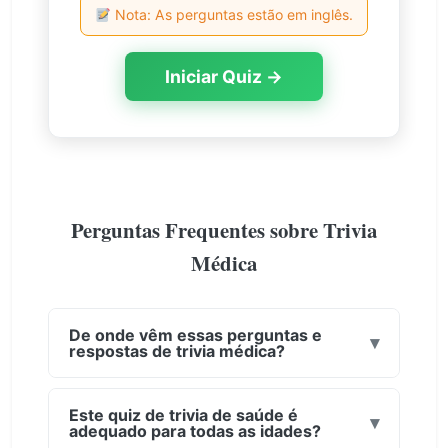
Nota: As perguntas estão em inglês.
Iniciar Quiz →
Perguntas Frequentes sobre Trivia
Médica
De onde vêm essas perguntas e
▾
respostas de trivia médica?
Nossas perguntas e respostas de trivia
médica são baseadas em literatura médica
Este quiz de trivia de saúde é
▾
adequado para todas as idades?
revisada por especialistas e organizações