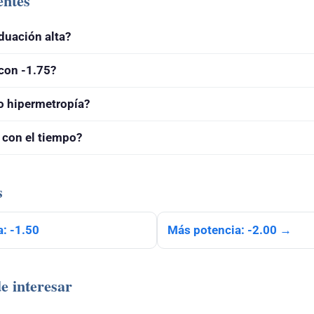
entes
duación alta?
con -1.75?
o hipermetropía?
 con el tiempo?
s
: -1.50
Más potencia: -2.00 →
e interesar