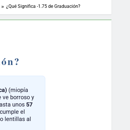
¿Qué Significa -1.75 de Graduación?
ión?
ca)
(miopía
e ve borroso y
 hasta unos
57
 cumple el
 lentillas al