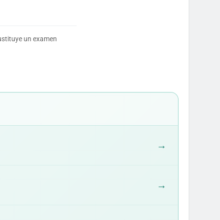
sustituye un examen
→
→