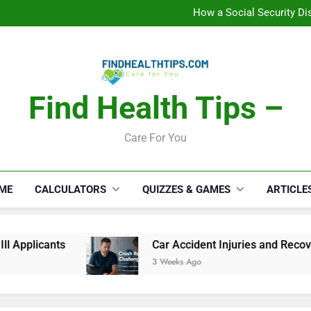
How a Social Security Dis
Car Accident Injuries and Rec
Makeup Lo
C
How a Social Security Dis
Car Accident Injuries and Rec
Makeup Lo
C
Find Health Tips –
Care For You
ME
CALCULATORS
QUIZZES & GAMES
ARTICLE
ts
Car Accident Injuries and Recovery Challe
3 Weeks Ago