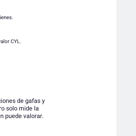
ienes.
valor CYL.
ciones de gafas y
ro solo mide la
n puede valorar.