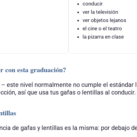
conducir
ver la televisión
ver objetos lejanos
el cine o el teatro
la pizarra en clase
r con esta graduación?
 – este nivel normalmente no cumple el estándar l
cción, así que usa tus gafas o lentillas al conducir.
tillas
encia de gafas y lentillas es la misma: por debajo d