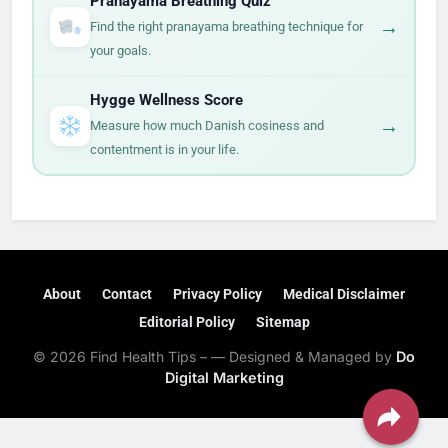
Pranayama Breathing Quiz
→
Find the right pranayama breathing technique for
your goals.
Hygge Wellness Score
→
Measure how much Danish cosiness and
contentment is in your life.
About
Contact
Privacy Policy
Medical Disclaimer
Editorial Policy
Sitemap
© 2026 Find Health Tips – — Designed & Managed by
Do
Digital Marketing