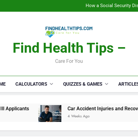
How a Social Security Dis
Car Accident Injuries and Rec
Makeup Lo
C
How a Social Security Dis
Car Accident Injuries and Rec
Makeup Lo
C
Find Health Tips –
Care For You
ME
CALCULATORS
QUIZZES & GAMES
ARTICLE
ts
Car Accident Injuries and Recovery Challe
4 Weeks Ago