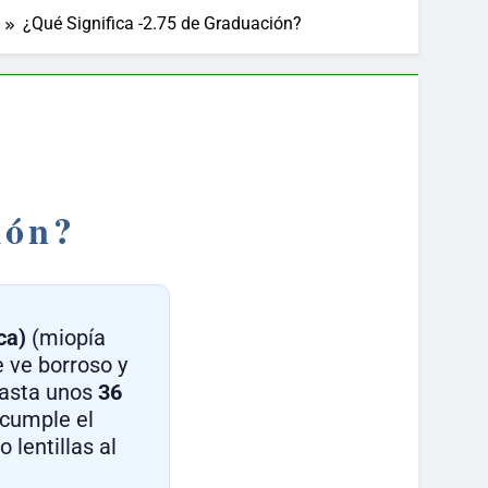
¿Qué Significa -2.75 de Graduación?
ión?
ca)
(miopía
e ve borroso y
 hasta unos
36
 cumple el
 lentillas al