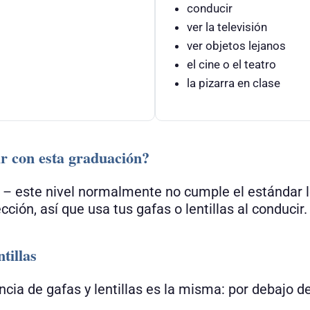
conducir
ver la televisión
ver objetos lejanos
el cine o el teatro
la pizarra en clase
r con esta graduación?
 – este nivel normalmente no cumple el estándar l
cción, así que usa tus gafas o lentillas al conducir.
tillas
encia de gafas y lentillas es la misma: por debajo d