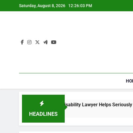
Skip
Saturday, August 8, 2026
12:26:04 PM
to
content
HO
a Social Security Disability Lawyer Helps Seriously Ill Applican
ks Ago
HEADLINES