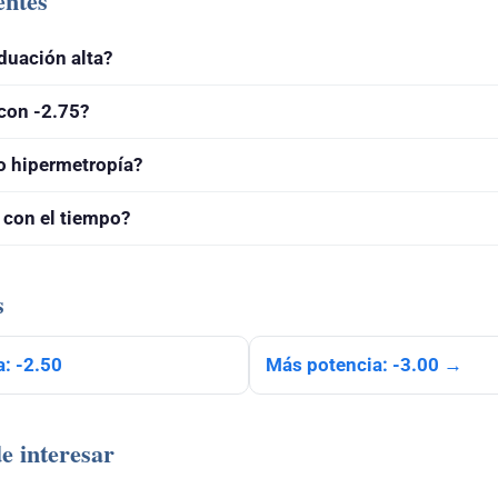
entes
duación alta?
con -2.75?
o hipermetropía?
 con el tiempo?
s
: -2.50
Más potencia: -3.00 →
e interesar