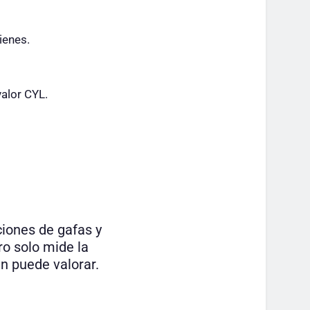
ienes.
valor CYL.
ciones de gafas y
ro solo mide la
n puede valorar.