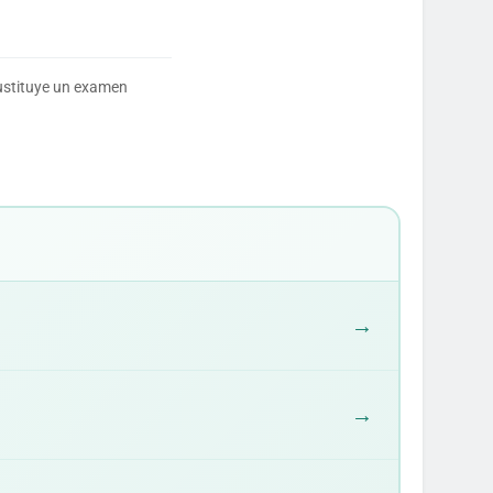
sustituye un examen
→
→