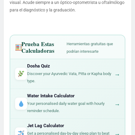
visual. Acude siempre a un óptico-optometrista u oftalmólogo
para el diagnóstico y la graduación.
Prueba Estas
Herramientas gratuitas que
Calculadoras
podrían interesarte
Dosha Quiz
→
Discover your Ayurvedic Vata, Pitta or Kapha body
type.
Water Intake Calculator
→
Your personalised daily water goal with hourly
reminder schedule.
Jet Lag Calculator
→
Get a personalised day-by-day sleep plan to beat