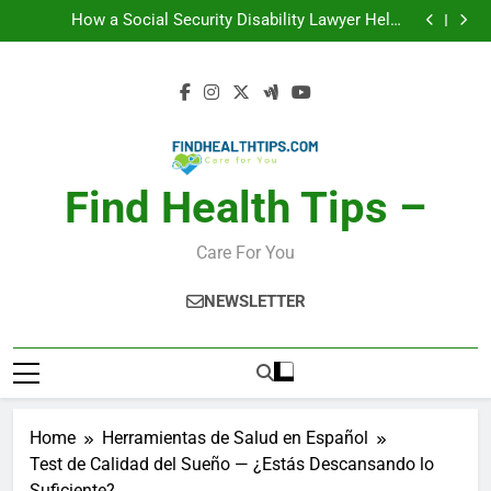
Calories Burned Calculator: Any Activity, Free
Skip
How a Social Security Disability Lawyer Helps
to
Seriously Ill Applicants
Car Accident Injuries and Recovery Challenges for
Drivers and Passengers
Makeup Look Finder: Step-by-Step for Every Occasion
content
Calories Burned Calculator: Any Activity, Free
How a Social Security Disability Lawyer Helps
Seriously Ill Applicants
Car Accident Injuries and Recovery Challenges for
Drivers and Passengers
Makeup Look Finder: Step-by-Step for Every Occasion
Calories Burned Calculator: Any Activity, Free
Find Health Tips –
Care For You
NEWSLETTER
Home
Herramientas de Salud en Español
Test de Calidad del Sueño — ¿Estás Descansando lo
Suficiente?