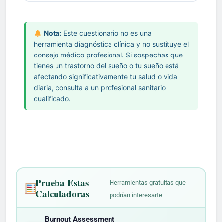
cualquier momento en que te sientes quieto,
La mayoría de los adultos necesitan
7–9
poderosa para la calidad del sueño.
Haz que
roncas fuerte, jadeas durante el sueño, o
diurna excesiva leve, de 11–15 indican
es una señal fiable de que tu deuda de sueño
horas
por noche, según la National Sleep
tu habitación esté oscura y fresca
tienes piernas que se sienten inquietas o
somnolencia moderada, y de 16–24 apuntan
es significativa.
Foundation y la American Academy of Sleep
(alrededor de 17–19 °C es ideal para la
Nota:
Este cuestionario no es una
incómodas por la noche — esos patrones
a una somnolencia diurna severa que requiere
Medicine. Aproximadamente el 1–3 % de las
herramienta diagnóstica clínica y no sustituye el
mayoría de los adultos).
Evita las pantallas al
sugieren algo más allá de los hábitos que vale
atención médica. Este test utiliza un formato
personas prospera genuinamente con menos
consejo médico profesional. Si sospechas que
menos 30 minutos antes de acostarte
— la
la pena investigar. Los malos hábitos (horario
de inspiración Epworth junto con preguntas
tienes un trastorno del sueño o tu sueño está
debido a una variante genética poco común
luz azul suprime la melatonina hasta en un 50
irregular, pantallas antes de dormir,
sobre hábitos de vida para ofrecerte una
afectando significativamente tu salud o vida
— pero la mayoría de quienes afirman que
%.
Deja la cafeína a primera hora de la tarde
demasiada cafeína) a menudo pueden
imagen más completa de tu salud del sueño.
diaria, consulta a un profesional sanitario
«solo necesitan 6 horas» simplemente se han
— tiene una vida media de 5–6 horas, así que
mejorarse con cambios que notarás en 2–4
cualificado.
adaptado a la privación crónica de sueño (su
un café a las 15 h todavía puede afectarte a
semanas. Si los cambios en el estilo de vida
cuerpo ha dejado de enviar señales fuertes
las 21 h.
Recibe luz natural por la mañana
—
no ayudan, habla con tu médico — los
de somnolencia). La mejor forma de
esto ancla tu reloj circadiano.
Crea una rutina
trastornos del sueño como la apnea del
encontrar tu punto óptimo personal: durante
de descanso constante
— tu sistema
sueño, el insomnio crónico o el síndrome de
una semana de vacaciones sin alarma, anota
nervioso aprende las señales. Leer,
piernas inquietas son muy tratables una vez
a qué hora te duermes y te despiertas de
estiramientos suaves o una ducha caliente 1–
diagnosticados correctamente.
forma natural después de unos días de
2 horas antes de acostarte funcionan bien.
Prueba Estas
Herramientas gratuitas que
recuperación del sueño. La diferencia es
Evita el alcohol como ayuda para dormir —
Calculadoras
podrían interesarte
aproximadamente tu necesidad de sueño
puede ayudarte a conciliar el sueño pero
real. Los adolescentes generalmente
fragmenta significativamente la segunda
Burnout Assessment
necesitan 8–10 horas; los adultos mayores