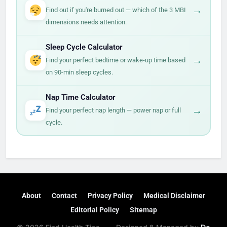
mitad de la noche.
→
Find out if you're burned out — which of the 3 MBI
suelen dormir de forma más ligera y pueden
dimensions needs attention.
despertar antes, pero siguen necesitando 7–8
horas en total.
Sleep Cycle Calculator
→
Find your perfect bedtime or wake-up time based
on 90-min sleep cycles.
Nap Time Calculator
→
Find your perfect nap length — power nap or full
cycle.
About
Contact
Privacy Policy
Medical Disclaimer
Editorial Policy
Sitemap