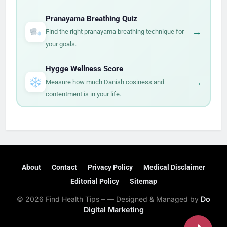
Pranayama Breathing Quiz
→
Find the right pranayama breathing technique for
your goals.
Hygge Wellness Score
→
Measure how much Danish cosiness and
contentment is in your life.
About
Contact
Privacy Policy
Medical Disclaimer
Editorial Policy
Sitemap
© 2026 Find Health Tips – — Designed & Managed by
Do
Digital Marketing