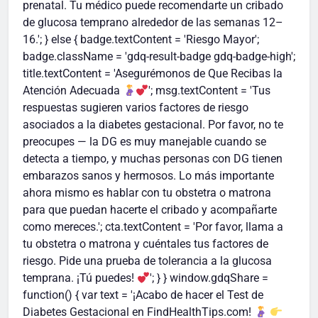
prenatal. Tu médico puede recomendarte un cribado
de glucosa temprano alrededor de las semanas 12–
16.'; } else { badge.textContent = 'Riesgo Mayor';
badge.className = 'gdq-result-badge gdq-badge-high';
title.textContent = 'Asegurémonos de Que Recibas la
Atención Adecuada
'; msg.textContent = 'Tus
respuestas sugieren varios factores de riesgo
asociados a la diabetes gestacional. Por favor, no te
preocupes — la DG es muy manejable cuando se
detecta a tiempo, y muchas personas con DG tienen
embarazos sanos y hermosos. Lo más importante
ahora mismo es hablar con tu obstetra o matrona
para que puedan hacerte el cribado y acompañarte
como mereces.'; cta.textContent = 'Por favor, llama a
tu obstetra o matrona y cuéntales tus factores de
riesgo. Pide una prueba de tolerancia a la glucosa
temprana. ¡Tú puedes!
'; } } window.gdqShare =
function() { var text = '¡Acabo de hacer el Test de
Diabetes Gestacional en FindHealthTips.com!