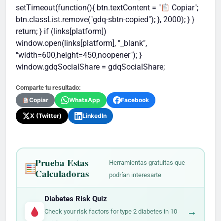
setTimeout(function(){ btn.textContent = "
Copiar";
btn.classList.remove("gdq-sbtn-copied"); }, 2000); } }
return; } if (links[platform])
window.open(links[platform], "_blank",
"width=600,height=450,noopener"); }
window.gdqSocialShare = gdqSocialShare;
Comparte tu resultado:
Copiar
WhatsApp
Facebook
X (Twitter)
LinkedIn
Prueba Estas
Herramientas gratuitas que
Calculadoras
podrían interesarte
Diabetes Risk Quiz
→
Check your risk factors for type 2 diabetes in 10