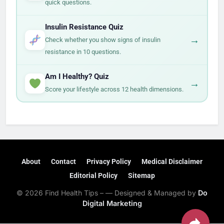
quick questions.
Insulin Resistance Quiz
→
Check whether you show signs of insulin
resistance in 10 questions.
Am I Healthy? Quiz
→
Score your lifestyle across 12 health dimensions.
About
Contact
Privacy Policy
Medical Disclaimer
Editorial Policy
Sitemap
© 2026 Find Health Tips – — Designed & Managed by
Do
Digital Marketing