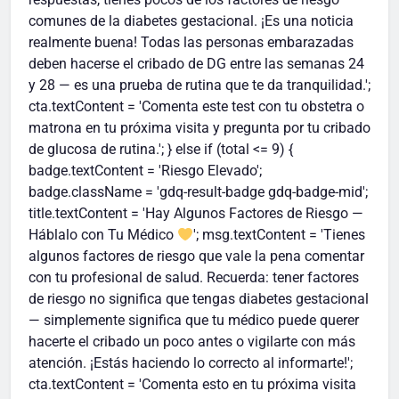
comunes de la diabetes gestacional. ¡Es una noticia
realmente buena! Todas las personas embarazadas
deben hacerse el cribado de DG entre las semanas 24
y 28 — es una prueba de rutina que te da tranquilidad.';
cta.textContent = 'Comenta este test con tu obstetra o
matrona en tu próxima visita y pregunta por tu cribado
de glucosa de rutina.'; } else if (total <= 9) {
badge.textContent = 'Riesgo Elevado';
badge.className = 'gdq-result-badge gdq-badge-mid';
title.textContent = 'Hay Algunos Factores de Riesgo —
Háblalo con Tu Médico
'; msg.textContent = 'Tienes
algunos factores de riesgo que vale la pena comentar
con tu profesional de salud. Recuerda: tener factores
de riesgo no significa que tengas diabetes gestacional
— simplemente significa que tu médico puede querer
hacerte el cribado un poco antes o vigilarte con más
atención. ¡Estás haciendo lo correcto al informarte!';
cta.textContent = 'Comenta esto en tu próxima visita