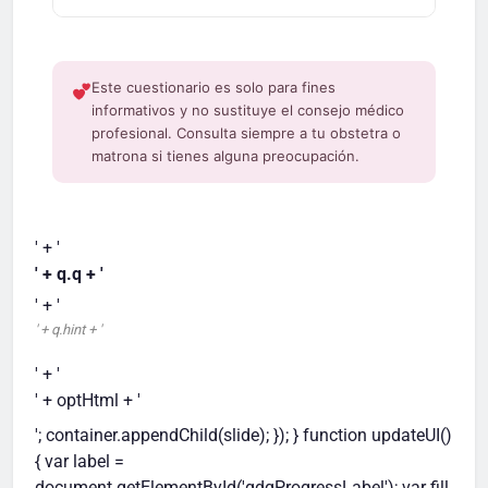
Este cuestionario es solo para fines
informativos y no sustituye el consejo médico
profesional. Consulta siempre a tu obstetra o
matrona si tienes alguna preocupación.
' + '
' + q.q + '
' + '
' + q.hint + '
' + '
' + optHtml + '
'; container.appendChild(slide); }); } function updateUI()
{ var label =
document.getElementById('gdqProgressLabel'); var fill