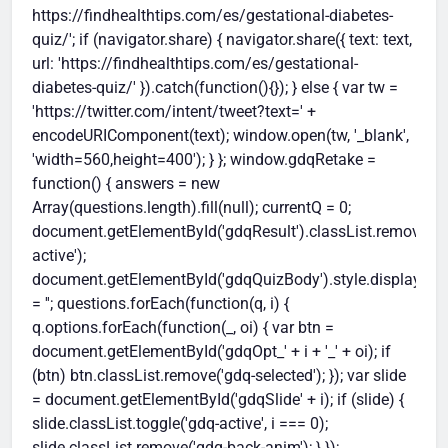
https://findhealthtips.com/es/gestational-diabetes-
quiz/'; if (navigator.share) { navigator.share({ text: text,
url: 'https://findhealthtips.com/es/gestational-
diabetes-quiz/' }).catch(function(){}); } else { var tw =
'https://twitter.com/intent/tweet?text=' +
encodeURIComponent(text); window.open(tw, '_blank',
'width=560,height=400'); } }; window.gdqRetake =
function() { answers = new
Array(questions.length).fill(null); currentQ = 0;
document.getElementById('gdqResult').classList.remove('g
active');
document.getElementById('gdqQuizBody').style.display
= ''; questions.forEach(function(q, i) {
q.options.forEach(function(_, oi) { var btn =
document.getElementById('gdqOpt_' + i + '_' + oi); if
(btn) btn.classList.remove('gdq-selected'); }); var slide
= document.getElementById('gdqSlide' + i); if (slide) {
slide.classList.toggle('gdq-active', i === 0);
slide.classList.remove('gdq-back-anim'); } });