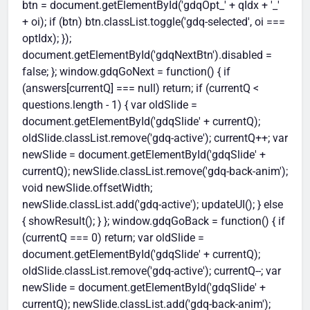
btn = document.getElementById('gdqOpt_' + qIdx + '_'
+ oi); if (btn) btn.classList.toggle('gdq-selected', oi ===
optIdx); });
document.getElementById('gdqNextBtn').disabled =
false; }; window.gdqGoNext = function() { if
(answers[currentQ] === null) return; if (currentQ <
questions.length - 1) { var oldSlide =
document.getElementById('gdqSlide' + currentQ);
oldSlide.classList.remove('gdq-active'); currentQ++; var
newSlide = document.getElementById('gdqSlide' +
currentQ); newSlide.classList.remove('gdq-back-anim');
void newSlide.offsetWidth;
newSlide.classList.add('gdq-active'); updateUI(); } else
{ showResult(); } }; window.gdqGoBack = function() { if
(currentQ === 0) return; var oldSlide =
document.getElementById('gdqSlide' + currentQ);
oldSlide.classList.remove('gdq-active'); currentQ--; var
newSlide = document.getElementById('gdqSlide' +
currentQ); newSlide.classList.add('gdq-back-anim');