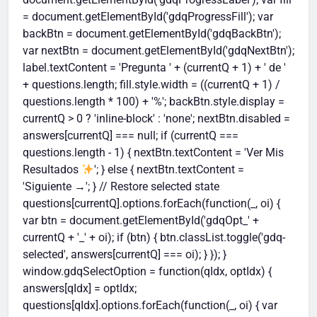
= document.getElementById('gdqProgressFill'); var
backBtn = document.getElementById('gdqBackBtn');
var nextBtn = document.getElementById('gdqNextBtn');
label.textContent = 'Pregunta ' + (currentQ + 1) + ' de '
+ questions.length; fill.style.width = ((currentQ + 1) /
questions.length * 100) + '%'; backBtn.style.display =
currentQ > 0 ? 'inline-block' : 'none'; nextBtn.disabled =
answers[currentQ] === null; if (currentQ ===
questions.length - 1) { nextBtn.textContent = 'Ver Mis
Resultados
'; } else { nextBtn.textContent =
'Siguiente →'; } // Restore selected state
questions[currentQ].options.forEach(function(_, oi) {
var btn = document.getElementById('gdqOpt_' +
currentQ + '_' + oi); if (btn) { btn.classList.toggle('gdq-
selected', answers[currentQ] === oi); } }); }
window.gdqSelectOption = function(qIdx, optIdx) {
answers[qIdx] = optIdx;
questions[qIdx].options.forEach(function(_, oi) { var