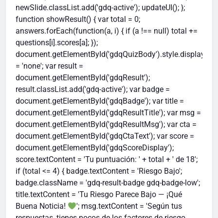
newSlide.classList.add('gdq-active'); updateUI(); };
function showResult() { var total = 0;
answers.forEach(function(a, i) { if (a !== null) total +=
questions[i].scores[a]; });
document.getElementById('gdqQuizBody').style.display
= 'none'; var result =
document.getElementById('gdqResult');
result.classList.add('gdq-active'); var badge =
document.getElementById('gdqBadge'); var title =
document.getElementById('gdqResultTitle'); var msg =
document.getElementById('gdqResultMsg'); var cta =
document.getElementById('gdqCtaText'); var score =
document.getElementById('gdqScoreDisplay');
score.textContent = 'Tu puntuación: ' + total + ' de 18';
if (total <= 4) { badge.textContent = 'Riesgo Bajo';
badge.className = 'gdq-result-badge gdq-badge-low';
title.textContent = 'Tu Riesgo Parece Bajo — ¡Qué
Buena Noticia!
'; msg.textContent = 'Según tus
respuestas, tienes pocos de los factores de riesgo