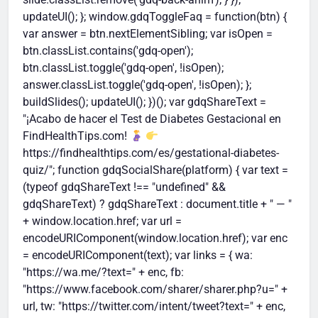
updateUI(); }; window.gdqToggleFaq = function(btn) {
var answer = btn.nextElementSibling; var isOpen =
btn.classList.contains('gdq-open');
btn.classList.toggle('gdq-open', !isOpen);
answer.classList.toggle('gdq-open', !isOpen); };
buildSlides(); updateUI(); })(); var gdqShareText =
"¡Acabo de hacer el Test de Diabetes Gestacional en
FindHealthTips.com!
https://findhealthtips.com/es/gestational-diabetes-
quiz/"; function gdqSocialShare(platform) { var text =
(typeof gdqShareText !== "undefined" &&
gdqShareText) ? gdqShareText : document.title + " — "
+ window.location.href; var url =
encodeURIComponent(window.location.href); var enc
= encodeURIComponent(text); var links = { wa:
"https://wa.me/?text=" + enc, fb:
"https://www.facebook.com/sharer/sharer.php?u=" +
url, tw: "https://twitter.com/intent/tweet?text=" + enc,