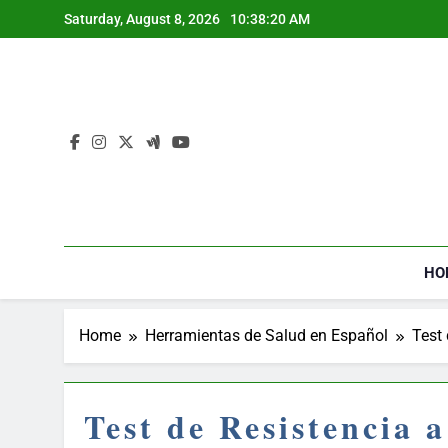
Skip
Saturday, August 8, 2026
10:38:20 AM
to
content
HO
Home
Herramientas de Salud en Español
Test 
Test de Resistencia 