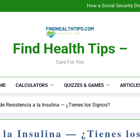
How a Social Security Dis
Car Accident Injuries and Rec
Makeup Lo
C
How a Social Security Dis
Car Accident Injuries and Rec
Makeup Lo
C
Find Health Tips –
Care For You
ME
CALCULATORS
QUIZZES & GAMES
ARTICLE
de Resistencia a la Insulina — ¿Tienes los Signos?
a la Insulina — ¿Tienes lo