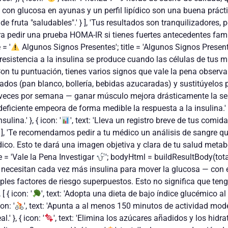
 con glucosa en ayunas y un perfil lipídico son una buena práctica.
 fruta "saludables".' } ], 'Tus resultados son tranquilizadores,
pedir una prueba HOMA-IR si tienes fuertes antecedentes familiare
 = '
Algunos Signos Presentes'; title = 'Algunos Signos Prese
resistencia a la insulina se produce cuando las células de tus 
Con tu puntuación, tienes varios signos que vale la pena observar
nados (pan blanco, bollería, bebidas azucaradas) y sustitúyelos por
veces por semana — ganar músculo mejora drásticamente la sensibi
ciente empeora de forma medible la respuesta a la insulina.' }, 
lina.' }, { icon: '
', text: 'Lleva un registro breve de tus com
} ], 'Te recomendamos pedir a tu médico un análisis de sangre q
co. Esto te dará una imagen objetiva y clara de tu salud metabólica
le = 'Vale la Pena Investigar
'; bodyHtml = buildResultBody(tota
as necesitan cada vez más insulina para mover la glucosa — con e
es factores de riesgo superpuestos. Esto no significa que tengas
 { icon: '
', text: 'Adopta una dieta de bajo índice glucémico a
on: '
', text: 'Apunta a al menos 150 minutos de actividad 
' }, { icon: '
', text: 'Elimina los azúcares añadidos y los hidr