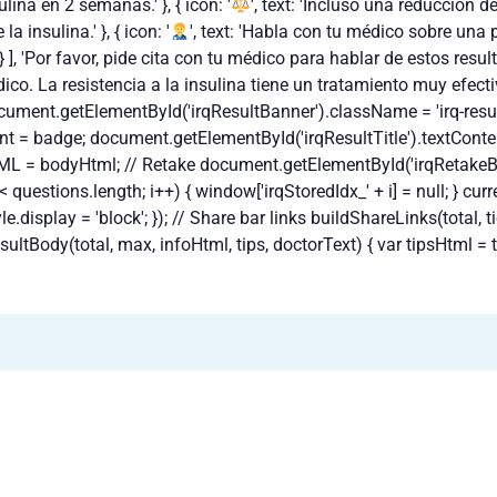
ina en 2 semanas.' }, { icon: '
', text: 'Incluso una reducción 
 insulina.' }, { icon: '
', text: 'Habla con tu médico sobre un
 } ], 'Por favor, pide cita con tu médico para hablar de estos re
dico. La resistencia a la insulina tiene un tratamiento muy efec
} document.getElementById('irqResultBanner').className = 'irq-resu
 = badge; document.getElementById('irqResultTitle').textContent
 = bodyHtml; // Retake document.getElementById('irqRetakeBtn')
i < questions.length; i++) { window['irqStoredIdx_' + i] = null; } cur
e.display = 'block'; }); // Share bar links buildShareLinks(total, ti
ResultBody(total, max, infoHtml, tips, doctorText) { var tipsHtml = t