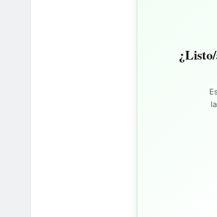
¿Listo/
Es
l