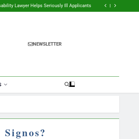
ability Lawyer Helps Seriously Ill Applicants
overy Challenges for Drivers and Passengers
ok Finder: Step-by-Step for Every Occasion
alories Burned Calculator: Any Activity, Free
ability Lawyer Helps Seriously Ill Applicants
overy Challenges for Drivers and Passengers
ok Finder: Step-by-Step for Every Occasion
alories Burned Calculator: Any Activity, Free
NEWSLETTER
S
s Signos?