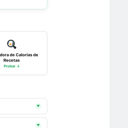
dora de Calorías de
Recetas
Probar →
▼
abdominal
de azúcar e hidratos
▼