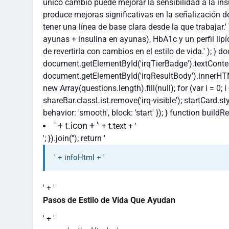
único cambio puede mejorar la sensibilidad a la insul
produce mejoras significativas en la señalización de la
tener una línea de base clara desde la que trabajar.'
ayunas + insulina en ayunas), HbA1c y un perfil lipí
de revertirla con cambios en el estilo de vida.' ); 
document.getElementById('irqTierBadge').textContent
document.getElementById('irqResultBody').innerHTML
new Array(questions.length).fill(null); for (var i = 0; 
shareBar.classList.remove('irq-visible'); startCard.styl
behavior: 'smooth', block: 'start' }); } function build
' + t.icon + '
' + t.text + '
'; }).join(''); return '
' + infoHtml + '
' + '
Pasos de Estilo de Vida Que Ayudan
' + '