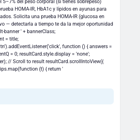
del 5–7% del peso corporal (si tienes sobrepeso)
a prueba HOMA-IR, HbA1c y lípidos en ayunas para
sultados. Solicita una prueba HOMA-IR (glucosa en
tivo — detectarla a tiempo te da la mejor oportunidad
lt-banner ' + bannerClass;
 = title;
.addEventListener('click', function () { answers =
rentQ = 0; resultCard.style.display = 'none';
er); // Scroll to result resultCard.scrollIntoView({
ips.map(function (t) { return '