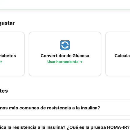
gustar
Diabetes
Convertidor de Glucosa
Calcula
 →
Usar herramienta →
tes
gnos más comunes de resistencia a la insulina?
es de resistencia a la insulina incluyen
aumento del perímetro 
en la barriga),
fatiga después de las comidas
,
antojos intensos 
ca la resistencia a la insulina? ¿Qué es la prueba HOMA-IR?