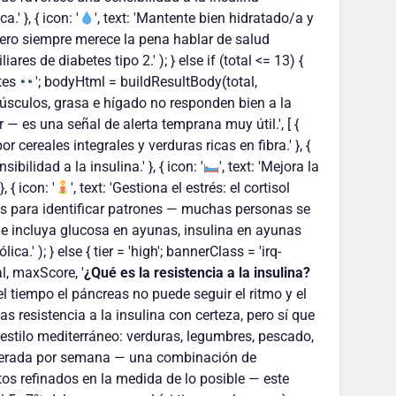
' }, { icon: '
', text: 'Mantente bien hidratado/a y
 pero siempre merece la pena hablar de salud
s de diabetes tipo 2.' ); } else if (total <= 13) {
ntes
'; bodyHtml = buildResultBody(total,
músculos, grasa e hígado no responden bien a la
 — es una señal de alerta temprana muy útil.', [ {
 cereales integrales y verduras ricas en fibra.' }, {
lidad a la insulina.' }, { icon: '
', text: 'Mejora la
{ icon: '
', text: 'Gestiona el estrés: el cortisol
idas para identificar patrones — muchas personas se
ue incluya glucosa en ayunas, insulina en ayunas
.' ); } else { tier = 'high'; bannerClass = 'irq-
l, maxScore, '
¿Qué es la resistencia a la insulina?
l tiempo el páncreas no puede seguir el ritmo y el
 resistencia a la insulina con certeza, pero sí que
l estilo mediterráneo: verduras, legumbres, pescado,
moderada por semana — una combinación de
atos refinados en la medida de lo posible — este