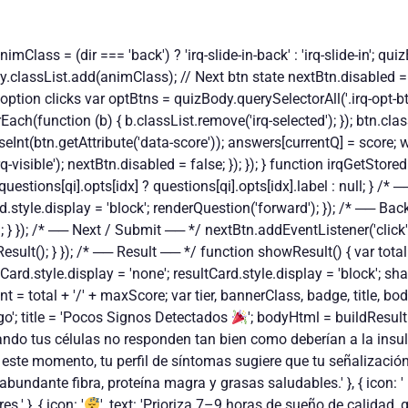
lass = (dir === 'back') ? 'irq-slide-in-back' : 'irq-slide-in'; quizBo
y.classList.add(animClass); // Next btn state nextBtn.disabled =
 option clicks var optBtns = quizBody.querySelectorAll('.irq-opt-bt
Each(function (b) { b.classList.remove('irq-selected'); }); btn.class
rseInt(btn.getAttribute('data-score')); answers[currentQ] = score; 
isible'); nextBtn.disabled = false; }); }); } function irqGetStoredL
 questions[qi].opts[idx] ? questions[qi].opts[idx].label : null; } /*
rd.style.display = 'block'; renderQuestion('forward'); }); /* ── Ba
); } }); /* ── Next / Submit ── */ nextBtn.addEventListener('click',
sult(); } }); /* ── Result ── */ function showResult() { var total 
ard.style.display = 'none'; resultCard.style.display = 'block'; shar
otal + '/' + maxScore; var tier, bannerClass, badge, title, bodyHtm
o'; title = 'Pocos Signos Detectados
'; bodyHtml = buildResult
uando tus células no responden tan bien como deberían a la ins
 este momento, tu perfil de síntomas sugiere que tu señalización 
abundante fibra, proteína magra y grasas saludables.' }, { icon: '
' }, { icon: '
', text: 'Prioriza 7–9 horas de sueño de calidad,