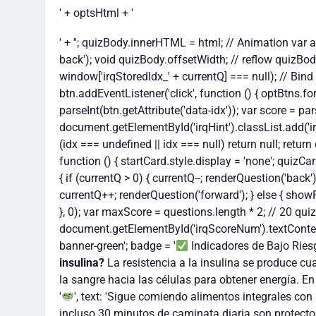
' + optsHtml + '
' + '
'; quizBody.innerHTML = html; // Animation var animC
back'); void quizBody.offsetWidth; // reflow quizBod
window['irqStoredIdx_' + currentQ] === null); // Bind
btn.addEventListener('click', function () { optBtns.for
parseInt(btn.getAttribute('data-idx')); var score = pa
document.getElementById('irqHint').classList.add('irq-v
(idx === undefined || idx === null) return null; return
function () { startCard.style.display = 'none'; quizCa
{ if (currentQ > 0) { currentQ--; renderQuestion('back'
currentQ++; renderQuestion('forward'); } else { showRe
}, 0); var maxScore = questions.length * 2; // 20 quizC
document.getElementById('irqScoreNum').textContent = t
banner-green'; badge = '
Indicadores de Bajo Riesg
insulina?
La resistencia a la insulina se produce c
la sangre hacia las células para obtener energía. En
'
', text: 'Sigue comiendo alimentos integrales con 
incluso 30 minutos de caminata diaria son protectores.