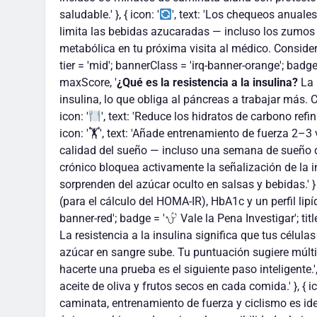
saludable.' }, { icon: '
', text: 'Los chequeos anuales
limita las bebidas azucaradas — incluso los zumos de
metabólica en tu próxima visita al médico. Considera 
tier = 'mid'; bannerClass = 'irq-banner-orange'; badge
maxScore, '
¿Qué es la resistencia a la insulina?
La 
insulina, lo que obliga al páncreas a trabajar más. 
icon: '
', text: 'Reduce los hidratos de carbono refi
icon: '🏋
', text: 'Añade entrenamiento de fuerza 2–3 
calidad del sueño — incluso una semana de sueño defi
crónico bloquea activamente la señalización de la insu
sorprenden del azúcar oculto en salsas y bebidas.' 
(para el cálculo del HOMA-IR), HbA1c y un perfil lipídi
banner-red'; badge = '
Vale la Pena Investigar'; tit
La resistencia a la insulina significa que tus célul
azúcar en sangre sube. Tu puntuación sugiere múltipl
hacerte una prueba es el siguiente paso inteligente.', [
aceite de oliva y frutos secos en cada comida.' }, { ic
caminata, entrenamiento de fuerza y ciclismo es ideal.