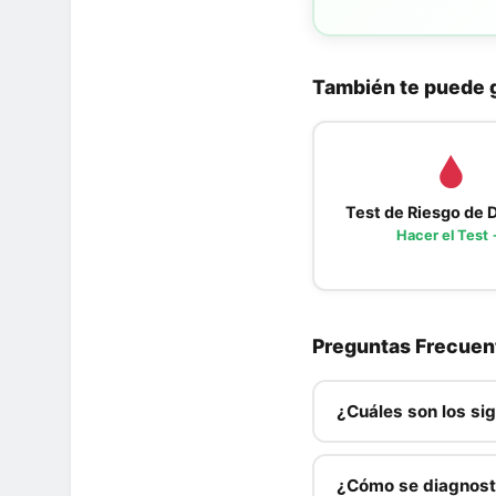
También te puede 
Test de Riesgo de 
Hacer el Test
Preguntas Frecuen
¿Cuáles son los si
Los signos más comun
(especialmente grasa 
¿Cómo se diagnosti