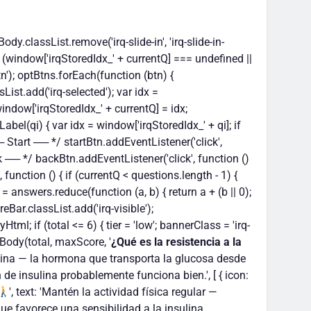
dy.classList.remove('irq-slide-in', 'irq-slide-in-
 (window['irqStoredIdx_' + currentQ] === undefined ||
n'); optBtns.forEach(function (btn) {
List.add('irq-selected'); var idx =
window['irqStoredIdx_' + currentQ] = idx;
abel(qi) { var idx = window['irqStoredIdx_' + qi]; if
 ── Start ── */ startBtn.addEventListener('click',
ck ── */ backBtn.addEventListener('click', function ()
 function () { if (currentQ < questions.length - 1) {
= answers.reduce(function (a, b) { return a + (b || 0);
eBar.classList.add('irq-visible');
l; if (total <= 6) { tier = 'low'; bannerClass = 'irq-
Body(total, maxScore, '
¿Qué es la resistencia a la
ulina — la hormona que transporta la glucosa desde
de insulina probablemente funciona bien.', [ { icon:
', text: 'Mantén la actividad física regular —
 que favorece una sensibilidad a la insulina