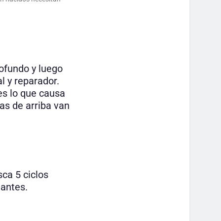
rofundo y luego
l y reparador.
es lo que causa
as de arriba van
sca 5 ciclos
lantes.