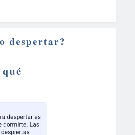
bo despertar?
 qué
ara despertar es
e dormirte. Las
e despiertas