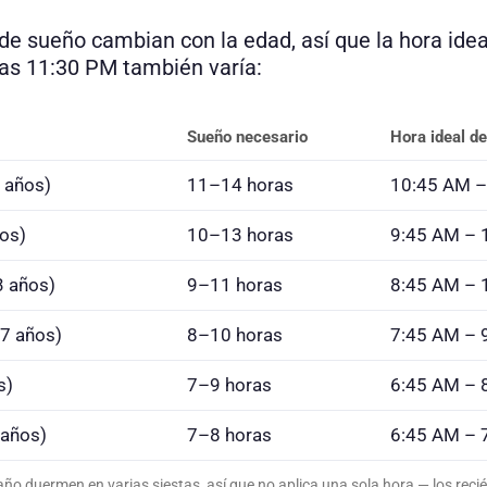
e sueño cambian con la edad, así que la hora idea
las 11:30 PM también varía:
Sueño necesario
Hora ideal d
 años)
11–14 horas
10:45 AM –
os)
10–13 horas
9:45 AM – 
3 años)
9–11 horas
8:45 AM – 
7 años)
8–10 horas
7:45 AM – 
s)
7–9 horas
6:45 AM – 
 años)
7–8 horas
6:45 AM – 
ño duermen en varias siestas, así que no aplica una sola hora — los reci