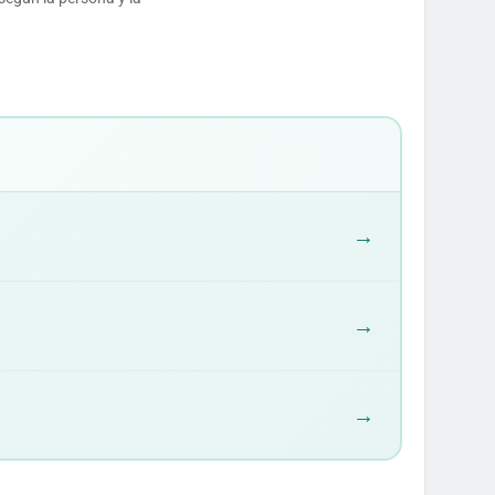
→
→
→