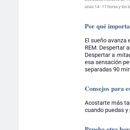
unas 14–17 horas y los l
Por qué importan
El sueño avanza e
REM. Despertar a
Despertar a
mita
esa sensación pes
separadas 90 min
Consejos para e
Acostarte más tar
cuando puedas y p
Prueba otra hor