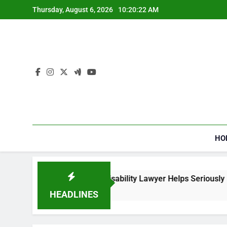
Skip
Thursday, August 6, 2026
10:20:23 AM
to
content
HO
 Social Security Disability Lawyer Helps Seriously Ill Applican
ks Ago
HEADLINES