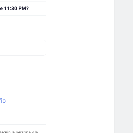
de 11:30 PM?
eño
según la persona y la