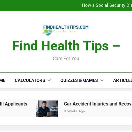
How a Social Security Dis
Car Accident Injuries and Rec
Makeup Lo
C
How a Social Security Dis
Car Accident Injuries and Rec
Makeup Lo
C
Find Health Tips –
Care For You
ME
CALCULATORS
QUIZZES & GAMES
ARTICLE
ts
Car Accident Injuries and Recovery Challen
3 Weeks Ago