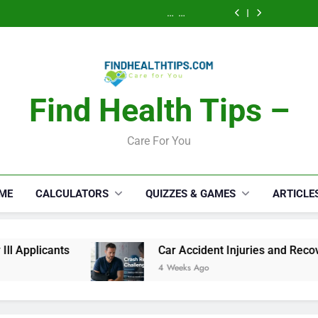
Calories Burned
How a S
Activity, Free
Lawyer 
Calculator: Any
Security Disab
Calories Burned
Serious
Activity, Free
Lawyer 
Calculator: Any
Appli
Serious
Activity, Free
Appli
Find Health Tips –
Care For You
ME
CALCULATORS
QUIZZES & GAMES
ARTICLE
Car Accident Injuries and Recovery Challenges
4 Weeks Ago