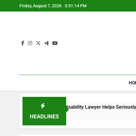
Skip
Friday, August 7, 2026
3:51:15 PM
to
content
HO
ial Security Disability Lawyer Helps Seriously Ill Applicants
go
HEADLINES