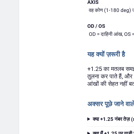
AXIS
वह कोण (1-180 deg) जहा
OD / OS
OD = दाहिनी आंख, OS =
यह क्यों ज़रूरी है
+1.25 का मतलब समझने
तुलना कर पाते हैं, और
आंखों की सेहत नहीं बत
अक्सर पूछे जाने वा
क्या +1.25 नंबर तेज़ 
क्या मैं +1.25 पर गाड