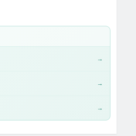
→
→
→