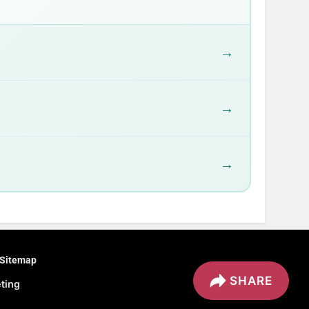
→
→
→
Sitemap
SHARE
eting