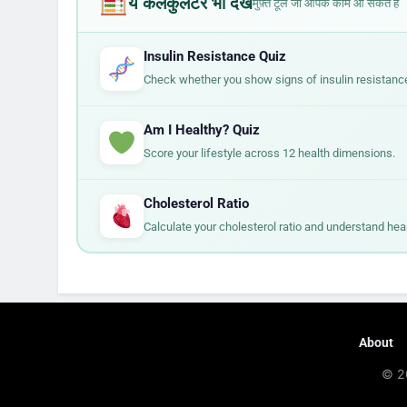
ये कैलकुलेटर भी देखें
मुफ़्त टूल जो आपके काम आ सकते हैं
Insulin Resistance Quiz
Check whether you show signs of insulin resistance
Am I Healthy? Quiz
Score your lifestyle across 12 health dimensions.
Cholesterol Ratio
Calculate your cholesterol ratio and understand hear
About
© 2