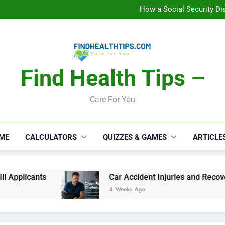
How a Social Security Dis
Car Accident Injuries and Rec
Makeup Lo
C
How a Social Security Dis
Car Accident Injuries and Rec
Makeup Lo
C
Find Health Tips –
Care For You
ME
CALCULATORS
QUIZZES & GAMES
ARTICLE
nts
Car Accident Injuries and Recovery Challe
4 Weeks Ago