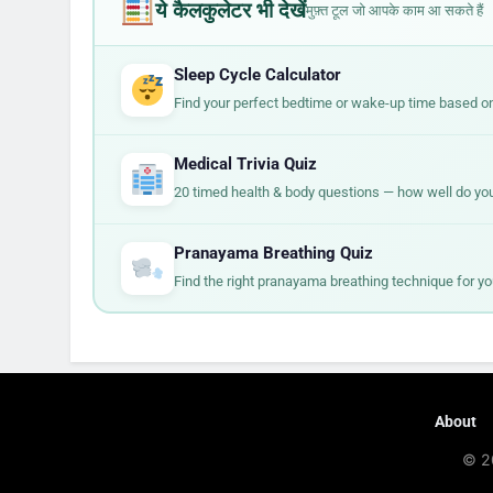
ये कैलकुलेटर भी देखें
मुफ़्त टूल जो आपके काम आ सकते हैं
Sleep Cycle Calculator
Find your perfect bedtime or wake-up time based on
Medical Trivia Quiz
20 timed health & body questions — how well do yo
Pranayama Breathing Quiz
Find the right pranayama breathing technique for yo
About
© 2