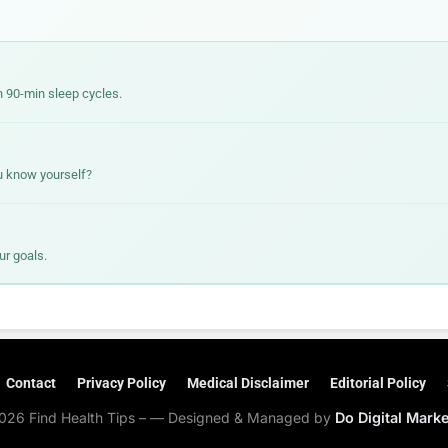
 90-min sleep cycles.
u know yourself?
ur goals.
Contact
Privacy Policy
Medical Disclaimer
Editorial Policy
026 Find Health Tips – — Designed & Managed by
Do Digital Mark