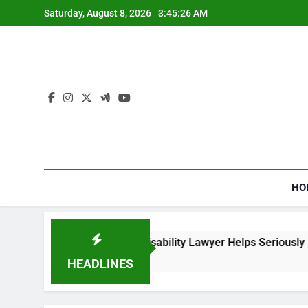
Skip
Saturday, August 8, 2026
3:45:27 AM
to
content
HO
a Social Security Disability Lawyer Helps Seriously Ill Applica
eks Ago
HEADLINES