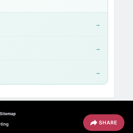
→
→
→
Sitemap
SHARE
eting