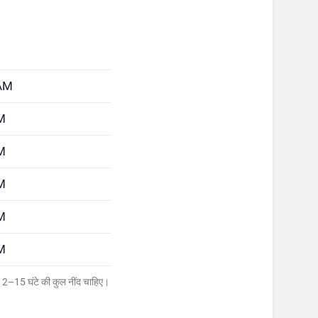
 AM
M
M
M
M
M
 12–15 घंटे की कुल नींद चाहिए।