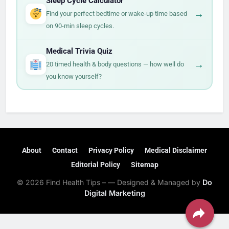
Sleep Cycle Calculator
→
Find your perfect bedtime or wake-up time based
on 90-min sleep cycles.
Medical Trivia Quiz
→
20 timed health & body questions — how well do
you know yourself?
About
Contact
Privacy Policy
Medical Disclaimer
Editorial Policy
Sitemap
© 2026 Find Health Tips – — Designed & Managed by
Do
Digital Marketing