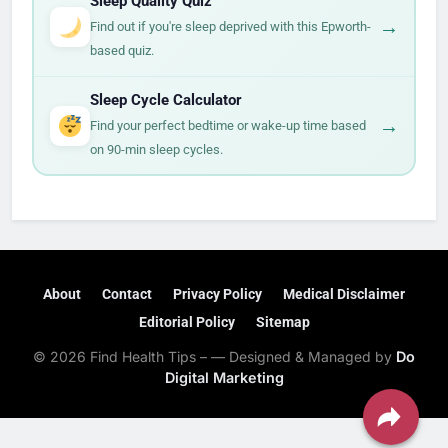
Sleep Quality Quiz
→
Find out if you're sleep deprived with this Epworth-
based quiz.
Sleep Cycle Calculator
→
Find your perfect bedtime or wake-up time based
on 90-min sleep cycles.
About
Contact
Privacy Policy
Medical Disclaimer
Editorial Policy
Sitemap
© 2026 Find Health Tips – — Designed & Managed by
Do
Digital Marketing