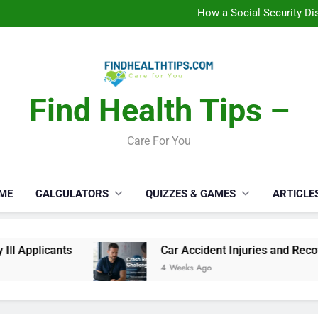
How a Social Security Dis
Car Accident Injuries and Rec
Makeup Lo
C
How a Social Security Dis
Car Accident Injuries and Rec
Makeup Lo
C
Find Health Tips –
Care For You
ME
CALCULATORS
QUIZZES & GAMES
ARTICLE
ants
Car Accident Injuries and Recovery Chall
4 Weeks Ago