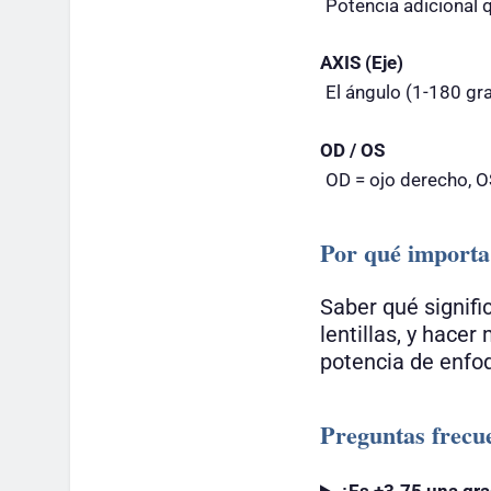
Potencia adicional q
AXIS (Eje)
El ángulo (1-180 gra
OD / OS
OD = ojo derecho, O
Por qué importa
Saber qué signifi
lentillas, y hace
potencia de enfoq
Preguntas frecu
¿Es +3.75 una gra