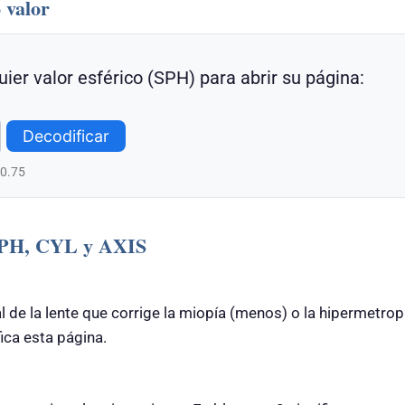
 valor
uier valor esférico (SPH) para abrir su página:
Decodificar
-0.75
 SPH, CYL y AXIS
l de la lente que corrige la miopía (menos) o la hipermetrop
ca esta página.