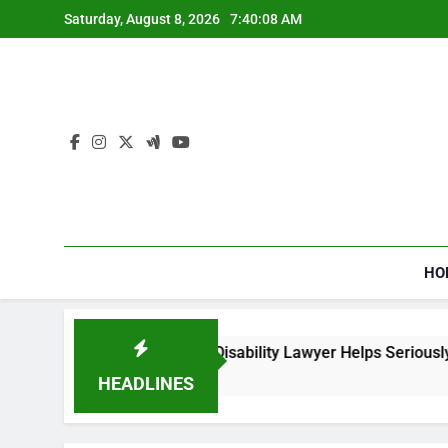
Skip
Saturday, August 8, 2026
7:40:09 AM
to
content
HO
 a Social Security Disability Lawyer Helps Seriously Ill Applic
eeks Ago
HEADLINES