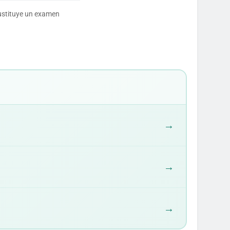
sustituye un examen
→
→
→