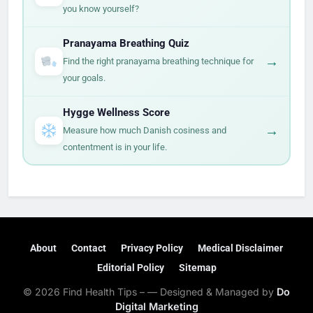
you know yourself?
Pranayama Breathing Quiz
→
Find the right pranayama breathing technique for
your goals.
Hygge Wellness Score
→
Measure how much Danish cosiness and
contentment is in your life.
About
Contact
Privacy Policy
Medical Disclaimer
Editorial Policy
Sitemap
© 2026 Find Health Tips – — Designed & Managed by
Do
Digital Marketing