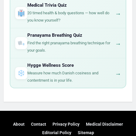
Medical Trivia Quiz
→
20 timed health & body questions — how well do
you know yourself?
Pranayama Breathing Quiz
→
Find the right pranayama breathing technique for
your goals.
Hygge Wellness Score
→
Measure how much Danish cosiness and
contentment is in your life.
About
Contact
Privacy Policy
Medical Disclaimer
Editorial Policy
Sitemap