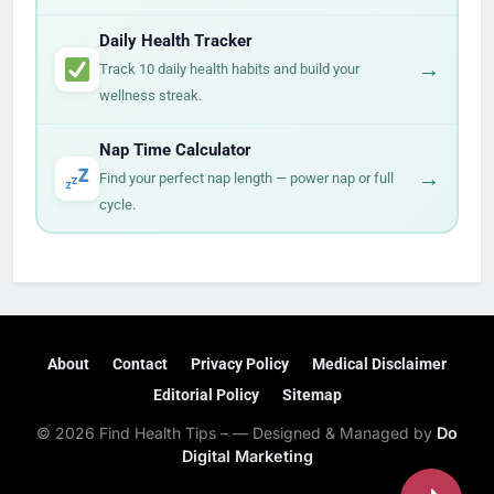
Daily Health Tracker
→
Track 10 daily health habits and build your
wellness streak.
Nap Time Calculator
→
Find your perfect nap length — power nap or full
cycle.
About
Contact
Privacy Policy
Medical Disclaimer
Editorial Policy
Sitemap
© 2026 Find Health Tips – — Designed & Managed by
Do
Digital Marketing