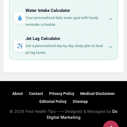
Water Intake Calculator
→
Your personalised daily water goal with hourly
reminder schedule.
Jet Lag Calculator
→
Get a personalised day-by-day sleep plan to beat
jet lag faster.
About
Contact
Privacy Policy
Medical Disclaimer
Editorial Policy
Sitemap
© 2026 Find Health Tips – — Designed & Managed by
Do
Digital Marketing