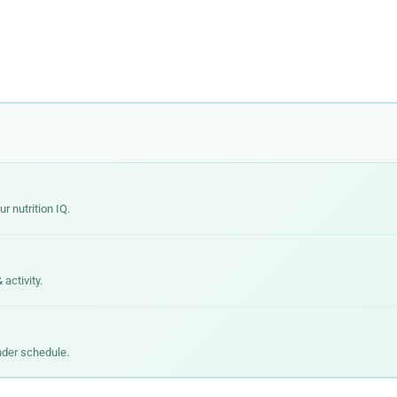
ंकेतों को ओवरराइड करते हैं। अध्ययन उच्च UPF सेवन को मोटापे, टाइप 2 मधुमेह, हृदय
ं में शामिल हैं: इमल्सीफायर और कृत्रिम मिठास से आंत के माइक्रोबायोम में व्यवधान, और परिष
 nutrition IQ.
activity.
nder schedule.