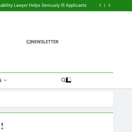
ability Lawyer Helps Seriously Ill Applicants
overy Challenges for Drivers and Passengers
ok Finder: Step-by-Step for Every Occasion
alories Burned Calculator: Any Activity, Free
ability Lawyer Helps Seriously Ill Applicants
overy Challenges for Drivers and Passengers
ok Finder: Step-by-Step for Every Occasion
alories Burned Calculator: Any Activity, Free
NEWSLETTER
S
ं!