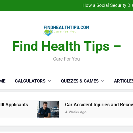
How a Social Security Dis
Car Accident Injuries and Rec
Makeup Lo
C
How a Social Security Dis
Car Accident Injuries and Rec
Makeup Lo
C
Find Health Tips –
Care For You
ME
CALCULATORS
QUIZZES & GAMES
ARTICLE
ts
Car Accident Injuries and Recovery Challe
4 Weeks Ago