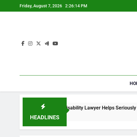
Skip
Friday, August 7, 2026
2:26:15 PM
to
content
HO
a Social Security Disability Lawyer Helps Seriously Ill Applican
ks Ago
HEADLINES