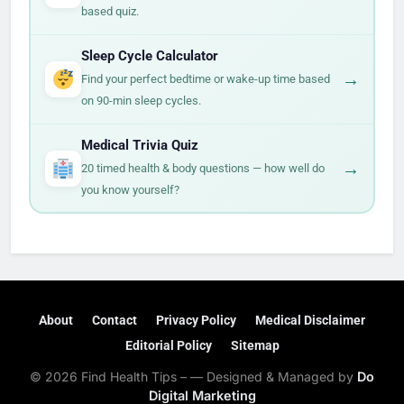
based quiz.
Sleep Cycle Calculator
→
Find your perfect bedtime or wake-up time based
on 90-min sleep cycles.
Medical Trivia Quiz
→
20 timed health & body questions — how well do
you know yourself?
About
Contact
Privacy Policy
Medical Disclaimer
Editorial Policy
Sitemap
© 2026 Find Health Tips – — Designed & Managed by
Do
Digital Marketing