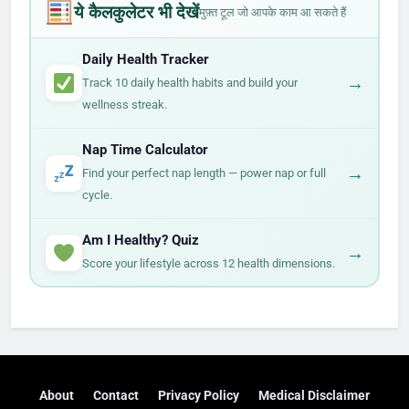
ये कैलकुलेटर भी देखें
मुफ़्त टूल जो आपके काम आ सकते हैं
Daily Health Tracker
→
Track 10 daily health habits and build your
wellness streak.
Nap Time Calculator
→
Find your perfect nap length — power nap or full
cycle.
Am I Healthy? Quiz
→
Score your lifestyle across 12 health dimensions.
About
Contact
Privacy Policy
Medical Disclaimer