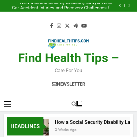
How a Social Security Disability Lawyer Helps
Skip
Seriously Ill Applicants
Car Accident Injuries and Recovery Challenges for
to
Drivers and Passengers
Makeup Look Finder: Step-by-Step for Every Occasion
Calories Burned Calculator: Any Activity, Free
content
How a Social Security Disability Lawyer Helps
Seriously Ill Applicants
Car Accident Injuries and Recovery Challenges for
Drivers and Passengers
Makeup Look Finder: Step-by-Step for Every Occasion
Calories Burned Calculator: Any Activity, Free
Find Health Tips –
Care For You
NEWSLETTER
How a Social Security Disability Lawyer
HEADLINES
3 Weeks Ago