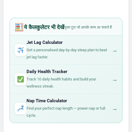
ये कैलकुलेटर भी देखें
मुफ़्त टूल जो आपके काम आ सकते हैं
Jet Lag Calculator
→
Get a personalised day-by-day sleep plan to beat
jet lag faster.
Daily Health Tracker
→
Track 10 daily health habits and build your
wellness streak.
Nap Time Calculator
→
Find your perfect nap length — power nap or full
cycle.